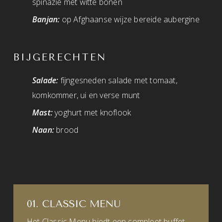
spinazie met witte bonen
Banjan:
op Afghaanse wijze bereide aubergine
BIJGERECHTEN
Salade:
fijngesneden salade met tomaat,
komkommer, ui en verse munt
Mast:
yoghurt met knoflook
Naan:
brood
01. CLASSIC MENU
Het Classic Menu biedt een compleet buffet