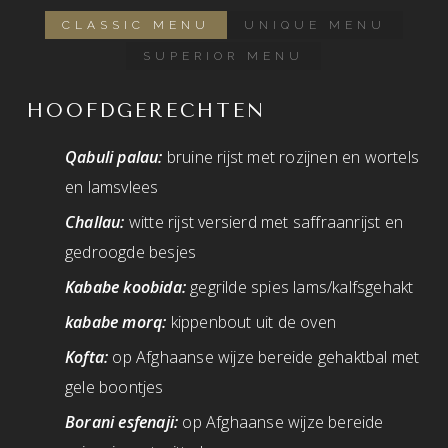
CLASSIC MENU
UNIQUE MENU
SUPERIOR MENU
HOOFDGERECHTEN
Qabuli palau:
bruine rijst met rozijnen en wortels
en lamsvlees
Challau:
witte rijst versierd met saffraanrijst en
gedroogde besjes
Kababe koobida:
gegrilde spies lams/kalfsgehakt
kababe morq:
kippenbout uit de oven
Kofta:
op Afghaanse wijze bereide gehaktbal met
gele boontjes
Borani esfenaji:
op Afghaanse wijze bereide