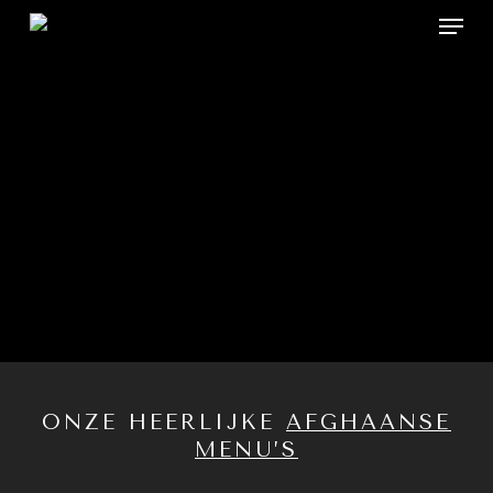
Menu
Skip
to
main
content
ONZE HEERLIJKE
AFGHAANSE
MENU’S