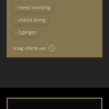
- meest voordelig
- shared dining
- 3 gangen
vraag offerte aan