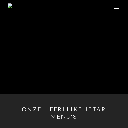
Menu
Skip
to
main
content
ONZE HEERLIJKE
IFTAR
MENU’S