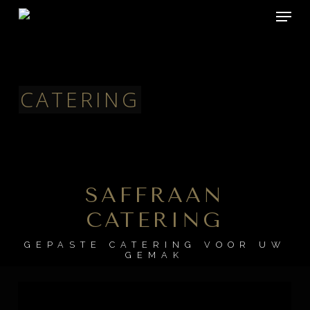
Menu
Skip
to
main
content
CATERING
SAFFRAAN
CATERING
GEPASTE CATERING VOOR UW
GEMAK